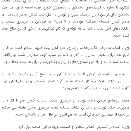
آیت الله رسول فلاحتی در نشست با اعضای ستاد توسعه و بازسازی عتبات عالیات
گیلان، با اشاره به توطئه‌های دشمنان در مخدوش کردن چهره اسلام افزود: هر چند
دشمنان برای از بین بردن فرهنگ علوی و توسل به اهل بیت تلاش بسیار کرده‌اند، اما
مردم گیلان همیشه هوشیار بوده‌اند و از دیرباز ید طولایی در بازسازی عتبات و
زیارتگاه‌های اهل بیت داشته‌اند به گونه‌ای که نام گیلانی‌ها در برخی از این بقاع هک
شده است.
وی با اشاره به برخی نگرش‌ها در بازسازی حرم اهل بیت علیهم السلام گفت: در قرآن
کریم هم برای معرفی مبارزان با کفر و ظلم در سوره کهف سفارش شده زیارتگاهی
ساخته شود تا نام و یاد این اسطوره‌های تاریخ و یکتا پرستی برای همیشه حفظ شود.
نماینده ولی فقیه در گیلان افزود: تمام استان برای جمع آوری نذورات وکمک به
بازسازی عتبات عالیات پای کار هستند همان گونه که در تمام دنیا و در تمام ادیان الهی
آثار ارزشمند دین با احترام نگه داشته می‌شود.
مجید دوهندو رییس ستاد توسعه و بازسازی عتبات عالیات گیلان هم با اشاره به
ماموریت ستاد توسعه و بازسازی عتبات عالیات گفت: بازسازی صحن عقیله بنی هاشم
در نجف از مهمترین اقداماتی است که هم اکنون در حال اجرا و بازسازی است.
وی با اشاره بر گسترش فضای مجازی و ضرورت ورود در این عرصه بیان کرد: