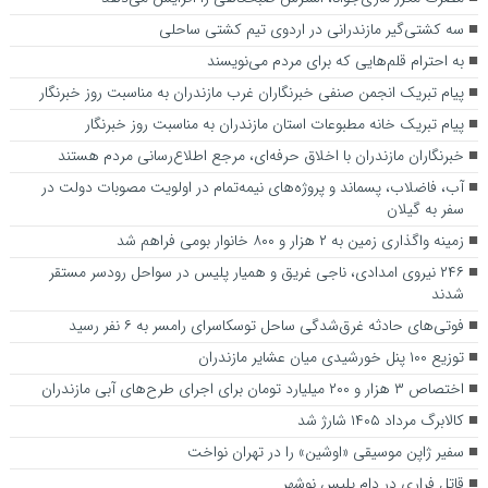
سه کشتی‌گیر مازندرانی در اردوی تیم کشتی ساحلی
به احترام قلم‌هایی که برای مردم می‌نویسند
پیام تبریک انجمن صنفی خبرنگاران غرب مازندران به مناسبت روز خبرنگار
پیام تبریک خانه مطبوعات استان مازندران به مناسبت روز خبرنگار
خبرنگاران مازندران با اخلاق حرفه‌ای، مرجع اطلاع‌رسانی مردم هستند
آب، فاضلاب، پسماند و پروژه‌های نیمه‌تمام در اولویت مصوبات دولت در
سفر به گیلان
زمینه واگذاری زمین به ۲ هزار و ۸۰۰ خانوار بومی فراهم شد
۲۴۶ نیروی امدادی، ناجی غریق و همیار پلیس در سواحل رودسر مستقر
شدند
فوتی‌های حادثه غرق‌شدگی ساحل توسکاسرای رامسر به ۶ نفر رسید
توزیع ۱۰۰ پنل خورشیدی میان عشایر مازندران
اختصاص ۳ هزار و ۲۰۰ میلیارد تومان برای اجرای طرح‌های آبی مازندران
کالابرگ مرداد ۱۴۰۵ شارژ شد
سفیر ژاپن موسیقی «اوشین» را در تهران نواخت
قاتل فراری در دام پلیس نوشهر