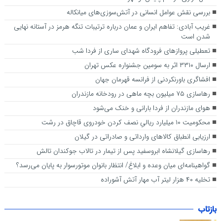
بررسی نقش عوامل انسانی در آتش‌سوزی‌های میانکاله
غریب آبادی: تفاهم ایران و عمان درباره ترتیبات تنگه هرمز در آستانه نهایی
شدن است
تعطیلی پرواز‌های فرودگاه شهدای ساری از فردا شب
ارسال ۳۳۱۰ اثر به سومین جشنواره عکس تهران
افشاگری باورنکردنی از فرانسه قهرمان جهان
رهاسازی ۷۵ میلیون بچه ماهی در رودخانه مازندران
هوای مازندران از فردا بارانی و خنک می‌شود
محکومیت ۱۰ میلیارد ریالیِ نصف کردن خودروی قاچاق در رشت
ارزیابی انطباق کالا‌های وارداتی و صادراتی در گیلان
رهاسازی گیلانشاه ابروسفید پس از تیمار در تالاب جوکندان تالش
گواهینامه‌ای میان وعده و ابلاغ/ انتظار بانوان موتورسوار به پایان می‌رسد؟
تخلیه ۴۰ هزار لیتر آب مهار آتش آشوراده
بازتاب