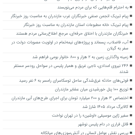
به احترام قلم‌هایی که برای مردم می‌نویسند
پیام تبریک انجمن صنفی خبرنگاران غرب مازندران به مناسبت روز خبرنگار
پیام تبریک خانه مطبوعات استان مازندران به مناسبت روز خبرنگار
خبرنگاران مازندران با اخلاق حرفه‌ای، مرجع اطلاع‌رسانی مردم هستند
آب، فاضلاب، پسماند و پروژه‌های نیمه‌تمام در اولویت مصوبات دولت در
سفر به گیلان
زمینه واگذاری زمین به ۲ هزار و ۸۰۰ خانوار بومی فراهم شد
۲۴۶ نیروی امدادی، ناجی غریق و همیار پلیس در سواحل رودسر مستقر
شدند
فوتی‌های حادثه غرق‌شدگی ساحل توسکاسرای رامسر به ۶ نفر رسید
توزیع ۱۰۰ پنل خورشیدی میان عشایر مازندران
اختصاص ۳ هزار و ۲۰۰ میلیارد تومان برای اجرای طرح‌های آبی مازندران
کالابرگ مرداد ۱۴۰۵ شارژ شد
سفیر ژاپن موسیقی «اوشین» را در تهران نواخت
قاتل فراری در دام پلیس نوشهر
بررسی نقش عوامل انسانی در آتش‌سوزی‌های میانکاله