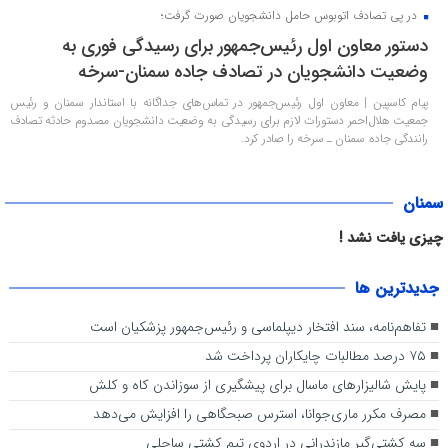
در پی تصادف اتوبوس حامل دانشجویان صورت گرفت؛
دستور معاون اول رئیس‌جمهور برای رسیدگی فوری به
وضعیت دانشجویان در تصادف جاده سمنان-سرخه
پیام کاسپین | معاون اول رئیس‌جمهور در تماس‌های جداگانه با استاندار سمنان و رئیس
جمعیت هلال‌احمر دستورات لازم برای رسیدگی به وضعیت دانشجویان مصدوم حادثه تصادف
رانندگی جاده سمنان ـ سرخه را صادر کرد.
سمنان
چیزی یافت نشد !
جديدترين ها
تفاهم‌نامه، سند افتخار دیپلماسی و رئیس‌جمهور پزشکیان است
۷۵ درصد مطالبات چایکاران پرداخت شد
پایش شالیزار‌های ماسال برای پیشگیری از سوزاندن کاه و کلش
مصرف مکرر ماری‌جوانا، استرس صبحگاهی را افزایش می‌دهد
سه کشتی‌گیر مازندرانی در اردوی تیم کشتی ساحلی