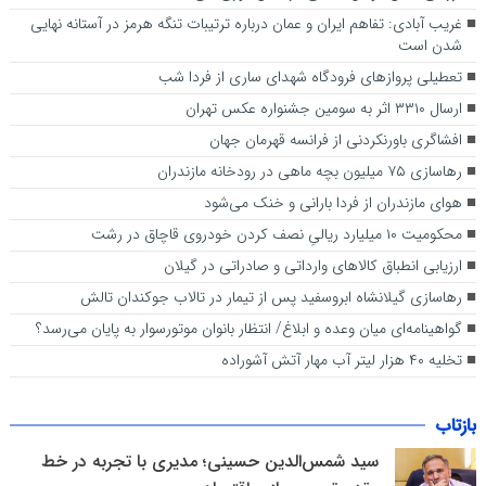
غریب آبادی: تفاهم ایران و عمان درباره ترتیبات تنگه هرمز در آستانه نهایی
شدن است
تعطیلی پرواز‌های فرودگاه شهدای ساری از فردا شب
ارسال ۳۳۱۰ اثر به سومین جشنواره عکس تهران
افشاگری باورنکردنی از فرانسه قهرمان جهان
رهاسازی ۷۵ میلیون بچه ماهی در رودخانه مازندران
هوای مازندران از فردا بارانی و خنک می‌شود
محکومیت ۱۰ میلیارد ریالیِ نصف کردن خودروی قاچاق در رشت
ارزیابی انطباق کالا‌های وارداتی و صادراتی در گیلان
رهاسازی گیلانشاه ابروسفید پس از تیمار در تالاب جوکندان تالش
گواهینامه‌ای میان وعده و ابلاغ/ انتظار بانوان موتورسوار به پایان می‌رسد؟
تخلیه ۴۰ هزار لیتر آب مهار آتش آشوراده
بازتاب
سید شمس‌الدین حسینی؛ مدیری با تجربه در خط