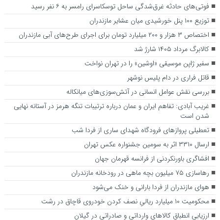
فوتی‌های حادثه غرق‌شدگی ساحل توسکاسرای رامسر به ۶ نفر رسید
توزیع ۱۰۰ پنل خورشیدی میان عشایر مازندران
اختصاص ۳ هزار و ۲۰۰ میلیارد تومان برای اجرای طرح‌های آبی مازندران
کالابرگ مرداد ۱۴۰۵ شارژ شد
سفیر ژاپن موسیقی «اوشین» را در تهران نواخت
قاتل فراری در دام پلیس نوشهر
بررسی نقش عوامل انسانی در آتش‌سوزی‌های میانکاله
غریب آبادی: تفاهم ایران و عمان درباره ترتیبات تنگه هرمز در آستانه نهایی
شدن است
تعطیلی پرواز‌های فرودگاه شهدای ساری از فردا شب
ارسال ۳۳۱۰ اثر به سومین جشنواره عکس تهران
افشاگری باورنکردنی از فرانسه قهرمان جهان
رهاسازی ۷۵ میلیون بچه ماهی در رودخانه مازندران
هوای مازندران از فردا بارانی و خنک می‌شود
محکومیت ۱۰ میلیارد ریالیِ نصف کردن خودروی قاچاق در رشت
ارزیابی انطباق کالا‌های وارداتی و صادراتی در گیلان