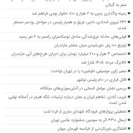
سفر به گیلان
زمینه واگذاری زمین به ۲ هزار و ۸۰۰ خانوار بومی فراهم شد
۲۴۶ نیروی امدادی، ناجی غریق و همیار پلیس در سواحل رودسر مستقر
شدند
فوتی‌های حادثه غرق‌شدگی ساحل توسکاسرای رامسر به ۶ نفر رسید
توزیع ۱۰۰ پنل خورشیدی میان عشایر مازندران
اختصاص ۳ هزار و ۲۰۰ میلیارد تومان برای اجرای طرح‌های آبی مازندران
کالابرگ مرداد ۱۴۰۵ شارژ شد
سفیر ژاپن موسیقی «اوشین» را در تهران نواخت
قاتل فراری در دام پلیس نوشهر
بررسی نقش عوامل انسانی در آتش‌سوزی‌های میانکاله
غریب آبادی: تفاهم ایران و عمان درباره ترتیبات تنگه هرمز در آستانه نهایی
شدن است
تعطیلی پرواز‌های فرودگاه شهدای ساری از فردا شب
ارسال ۳۳۱۰ اثر به سومین جشنواره عکس تهران
افشاگری باورنکردنی از فرانسه قهرمان جهان