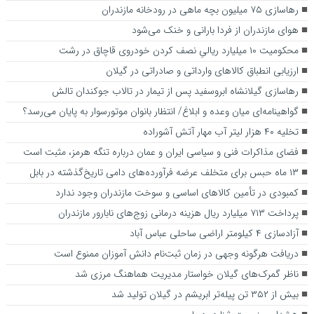
رهاسازی ۷۵ میلیون بچه ماهی در رودخانه مازندران
هوای مازندران از فردا بارانی و خنک می‌شود
محکومیت ۱۰ میلیارد ریالیِ نصف کردن خودروی قاچاق در رشت
ارزیابی انطباق کالا‌های وارداتی و صادراتی در گیلان
رهاسازی گیلانشاه ابروسفید پس از تیمار در تالاب جوکندان تالش
گواهینامه‌ای میان وعده و ابلاغ/ انتظار بانوان موتورسوار به پایان می‌رسد؟
تخلیه ۴۰ هزار لیتر آب مهار آتش آشوراده
فضای مذاکرات فنی و سیاسی ایران و عمان درباره تنگه هرمز، مثبت است
۱۳ ماه حبس برای متخلف عرضه فرآورده‌های دامی تاریخ‌گذشته در بابل
کمبودی در تأمین کالاهای اساسی و سوخت مازندران وجود ندارد
پرداخت ۷۱۳ میلیارد ریال هزینه درمانی زوج‌های نابارور مازندران
آزادسازی ۴ کیلومتر اراضی ساحلی عباس آباد
دریافت هرگونه وجهی در زمان ثبت‌نام دانش آموزان ممنوع است
ناظر گمرک‌های گیلان خواستار مدیریت هماهنگ مرزی شد
بیش از ۳۵۲ تن پیله‌تر ابریشم در گیلان تولید شد