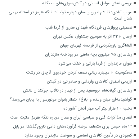
بررسی نقش عوامل انسانی در آتش‌سوزی‌های میانکاله
غریب آبادی: تفاهم ایران و عمان درباره ترتیبات تنگه هرمز در آستانه نهایی
شدن است
تعطیلی پرواز‌های فرودگاه شهدای ساری از فردا شب
ارسال ۳۳۱۰ اثر به سومین جشنواره عکس تهران
افشاگری باورنکردنی از فرانسه قهرمان جهان
رهاسازی ۷۵ میلیون بچه ماهی در رودخانه مازندران
هوای مازندران از فردا بارانی و خنک می‌شود
محکومیت ۱۰ میلیارد ریالیِ نصف کردن خودروی قاچاق در رشت
ارزیابی انطباق کالا‌های وارداتی و صادراتی در گیلان
رهاسازی گیلانشاه ابروسفید پس از تیمار در تالاب جوکندان تالش
گواهینامه‌ای میان وعده و ابلاغ/ انتظار بانوان موتورسوار به پایان می‌رسد؟
تخلیه ۴۰ هزار لیتر آب مهار آتش آشوراده
فضای مذاکرات فنی و سیاسی ایران و عمان درباره تنگه هرمز، مثبت است
۱۳ ماه حبس برای متخلف عرضه فرآورده‌های دامی تاریخ‌گذشته در بابل
کمبودی در تأمین کالاهای اساسی و سوخت مازندران وجود ندارد