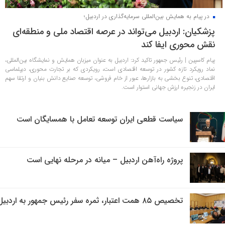
در پیام به همایش بین‌المللی سرمایه‌گذاری در اردبیل؛
پزشکیان: اردبیل می‌تواند در عرصه اقتصاد ملی و منطقه‌ای
نقش محوری ایفا کند
پیام کاسپین | رئیس جمهور تاکید کرد: اردبیل به عنوان میزبان همایش و نمایشگاه بین‌المللی،
نماد رویکرد تازه کشور در توسعه اقتصادی است، رویکردی که بر تجارت محوری، دیپلماسی
اقتصادی، تنوع بخشی به بازارها، عبور از خام فروشی، توسعه صنایع دانش بنیان و ارتقا سهم
ایران در زنجیره ارزش جهانی استوار است.
سیاست قطعی ایران توسعه تعامل با همسایگان است
پروژه راه‌آهن اردبیل – میانه در مرحله نهایی است
تخصیص ۸۵ همت اعتبار، ثمره سفر رئیس جمهور به اردبیل