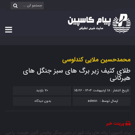
محمدحسین ملایی کندلوسی
طلای کثیف زیر برگ های سبز جنگل های
هیرکانی
تاریخ انتشار : 18 اردیبهشت 1404 - 15:26
70 بازدید
ارسال توسط :
admin
بدون دیدگاه
پرینت خبر
پیام کاسپین | زباله های یک شهر در دامن جنگل چالوس گلوی طبیعت را می