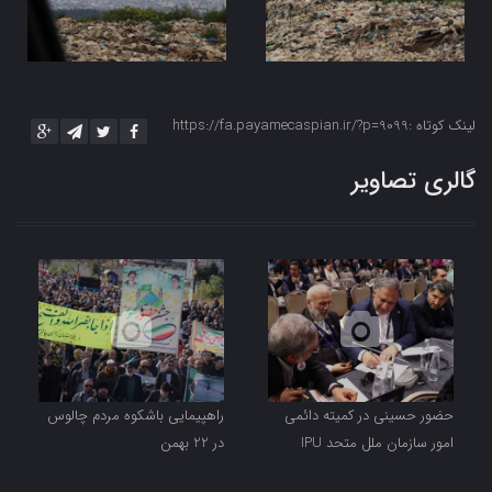
لینک کوتاه :https://fa.payamecaspian.ir/?p=9099
گالری تصاویر
حضور حسینی در کمیته دائمی
راهپیمایی باشکوه مردم چالوس
امور سازمان ملل متحد IPU
در 22 بهمن